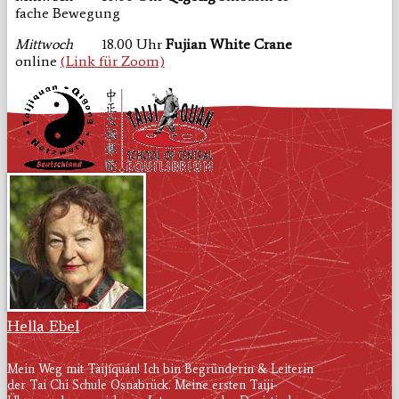
fache Bewegung
Mittwoch
18.00 Uhr
Fujian
White Crane
online
(Link für Zoom)
Hella Ebel
Mein Weg mit Tàijíquán! Ich bin Begründerin & Leiterin
der Tai Chi Schule Osnabrück. Meine ersten Taiji-