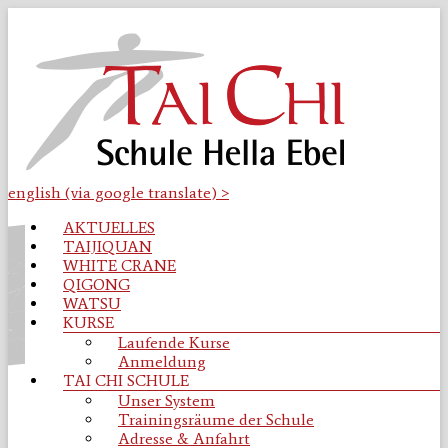
Zum
Inhalt
springen
english (via google translate) >
Tai
Menü
AKTUELLES
TAIJIQUAN
Chi
WHITE CRANE
QIGONG
Schule
WATSU
KURSE
Osnabrück
Laufende Kurse
Anmeldung
TAI CHI SCHULE
Taijiquan
Unser System
|
Trainingsräume der Schule
Qigong
Adresse & Anfahrt
|