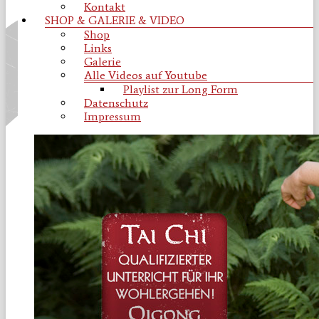
Kontakt
WhiteCrane
SHOP & GALERIE & VIDEO
|
Shop
Watsu
Links
Galerie
Alle Videos auf Youtube
Playlist zur Long Form
Datenschutz
Impressum