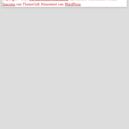
Spacious
von ThemeGrill. Präsentiert von:
WordPress
.