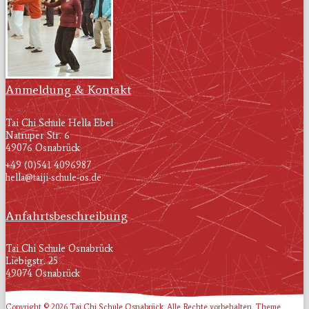
Anmeldung & Kontakt
Tai Chi Schule Hella Ebel
Natruper Str. 6
49076 Osnabrück
+49 (0)541 4096987
hella@taiji-schule-os.de
Anfahrtsbeschreibung
Tai Chi Schule Osnabrück
Liebigstr. 25
49074 Osnabrück
Copyright © 2026
Tai Chi Schule Osnabrück
. Alle Rechte vorbehalten. Theme