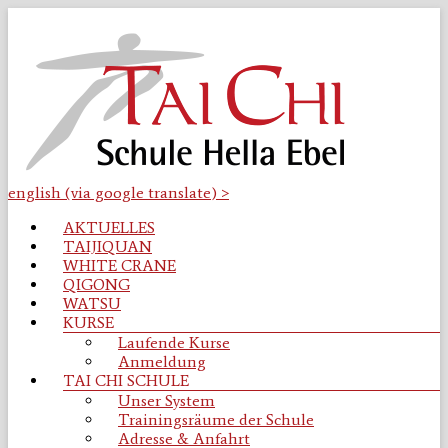
Zum
Inhalt
springen
english (via google translate) >
Tai
Menü
AKTUELLES
Chi
TAIJIQUAN
Schule
WHITE CRANE
Osnabrück
QIGONG
WATSU
Taijiquan
KURSE
|
Laufende Kurse
Qigong
Anmeldung
|
TAI CHI SCHULE
WhiteCrane
Unser System
|
Trainingsräume der Schule
Watsu
Adresse & Anfahrt