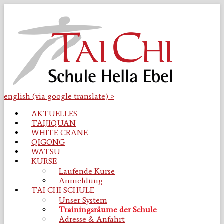
Zum
Inhalt
springen
english (via google translate) >
Tai
Menü
AKTUELLES
Chi
TAIJIQUAN
Schule
WHITE CRANE
Osnabrück
QIGONG
WATSU
Taijiquan
KURSE
|
Laufende Kurse
Qigong
Anmeldung
|
TAI CHI SCHULE
WhiteCrane
Unser System
|
Trainingsräume der Schule
Watsu
Adresse & Anfahrt