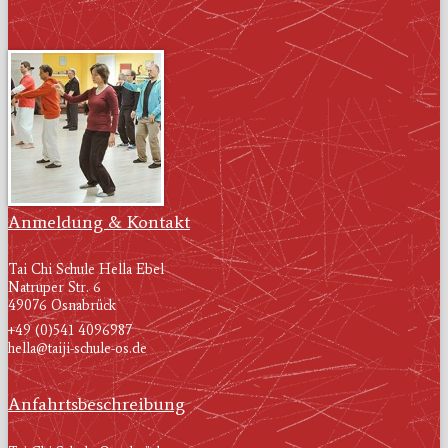
Anmeldung & Kontakt
Tai Chi Schule Hella Ebel
Natruper Str. 6
49076 Osnabrück
+49 (0)541 4096987
hella@taiji-schule-os.de
Anfahrtsbeschreibung