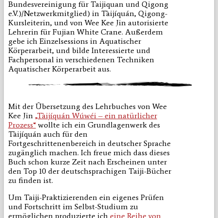
Bundesvereinigung für Taijiquan und Qigong
e.V.)/Netzwerkmitglied) in Tàijíquán, Qigong-
Kursleiterin, und von Wee Kee Jin autorisierte
Lehrerin für Fujian White Crane. Außerdem
gebe ich Einzelsessions in Aquatischer
Körperarbeit, und bilde Interessierte und
Fachpersonal in verschiedenen Techniken
Aquatischer Körperarbeit aus.
Mit der Übersetzung des Lehrbuches von Wee
Kee Jin
„Tàijíquán Wúwéi – ein natürlicher
Prozess“
wollte ich ein Grundlagenwerk des
Tàijíquán auch für den
Fortgeschrittenenbereich in deutscher Sprache
zugänglich machen. Ich freue mich dass dieses
Buch schon kurze Zeit nach Erscheinen unter
den Top 10 der deutschsprachigen Taiji-Bücher
zu finden ist.
Um Taiji-Praktizierenden ein eigenes Prüfen
und Fortschritt im Selbst-Studium zu
ermöglichen produzierte ich
eine Reihe von