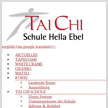
Zum
Inhalt
springen
english (via google translate) >
Tai
Menü
AKTUELLES
Chi
TAIJIQUAN
Schule
WHITE CRANE
Osnabrück
QIGONG
WATSU
Taijiquan
KURSE
|
Laufende Kurse
Qigong
Anmeldung
|
TAI CHI SCHULE
WhiteCrane
Unser System
|
Trainingsräume der Schule
Watsu
Adresse & Anfahrt