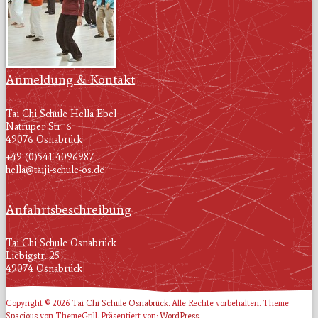
Anmeldung & Kontakt
Tai Chi Schule Hella Ebel
Natruper Str. 6
49076 Osnabrück
+49 (0)541 4096987
hella@taiji-schule-os.de
Anfahrtsbeschreibung
Tai Chi Schule Osnabrück
Liebigstr. 25
49074 Osnabrück
Copyright © 2026
Tai Chi Schule Osnabrück
. Alle Rechte vorbehalten. Theme
Spacious
von ThemeGrill. Präsentiert von:
WordPress
.