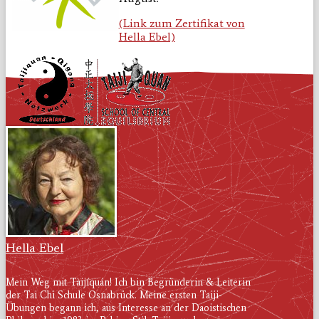
(Link zum Zertifikat von
Hella Ebel)
Hella Ebel
Mein Weg mit Tàijíquán! Ich bin Begründerin & Leiterin
der Tai Chi Schule Osnabrück. Meine ersten Taiji-
Übungen begann ich, aus Interesse an der Daoistischen