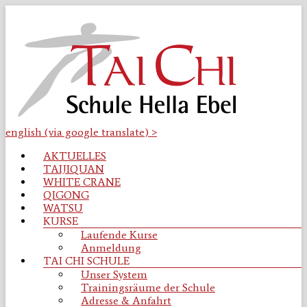
Zum
Inhalt
springen
english (via google translate) >
Tai
Menü
AKTUELLES
Chi
TAIJIQUAN
Schule
WHITE CRANE
Osnabrück
QIGONG
WATSU
Taijiquan
KURSE
|
Laufende Kurse
Qigong
Anmeldung
|
TAI CHI SCHULE
WhiteCrane
Unser System
|
Trainingsräume der Schule
Watsu
Adresse & Anfahrt