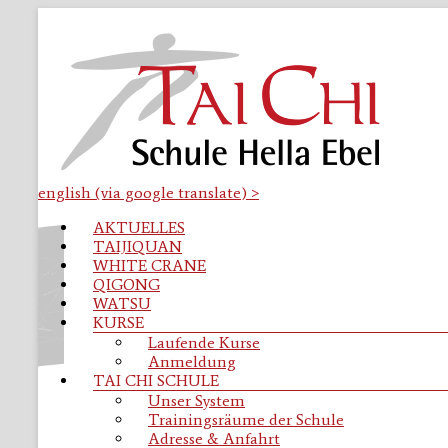
Zum
Inhalt
springen
english (via google translate) >
Tai
Menü
AKTUELLES
Chi
TAIJIQUAN
Schule
WHITE CRANE
Osnabrück
QIGONG
WATSU
Taijiquan
KURSE
|
Laufende Kurse
Qigong
Anmeldung
|
TAI CHI SCHULE
WhiteCrane
Unser System
|
Trainingsräume der Schule
Watsu
Adresse & Anfahrt