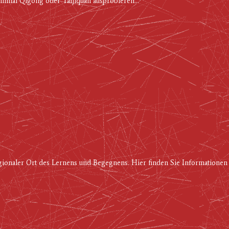
einmal Qigong oder Taijiquan ausprobieren...
regionaler Ort des Lernens und Begegnens. Hier finden Sie Informationen